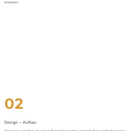
erfassen.
02
Design – Aufbau
Zweitens erstellen wir einen Entwicklungsplan gemäß Ihren Anforderungen